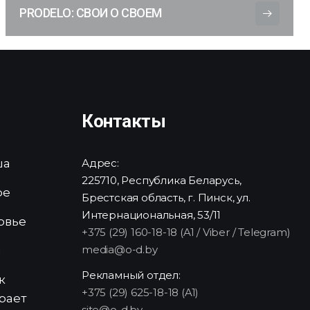
PRODELO: СВОИ О СВОЕМ
Контакты
ша
Адрес:
225710, Республика Беларусь,
ре
Брестская область, г. Пинск, ул.
Интернациональная, 53/11
овье
+375 (29) 160-18-18 (A1 / Viber / Telegram)
media@o-d.by
и
Рекламный отдел:
к
+375 (29) 625-18-18 (A1)
рает
site@o-d.by