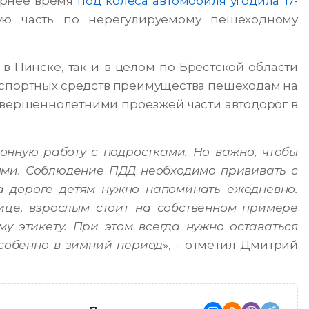
чернее время
под колеса автомобиля угодила 17-
ую часть по нерегулируемому пешеходному
 Пинске, так и в целом по Брестской области
нспортных средств преимущества пешеходам на
овершеннолетними проезжей части автодорог в
онную работу с подростками. Но важно, чтобы
ями. Соблюдение ПДД необходимо прививать с
а дороге детям нужно напоминать ежедневно.
лице, взрослым стоит на собственном примере
у этикету. При этом всегда нужно оставаться
собенно в зимний период
», - отметил Дмитрий