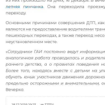
из них произошло на днях, 16 декабря. В ве
летняя пинчанка
. Она переходила проезж
переходу.
Основными причинами совершения ДТП, как в
являются не предоставление водителями тра
пешеходных переходах, а также переход нес
неустановленном месте.
«
Сотрудники ГАИ постоянно ведут информаци
аналогичная работа проводилась и родител
раннего детства, а о правилах поведения н
Более того, находясь вместе с детьми на у
обучать юных участников движения дорожном
предельно осторожными и внимательными, о
Вечерко.
12334
18.12.2019 19:23