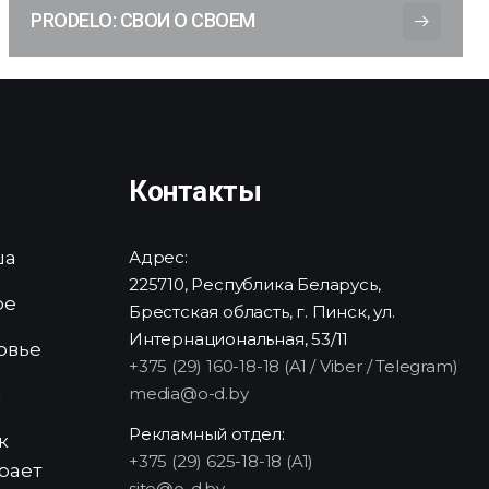
PRODELO: СВОИ О СВОЕМ
Контакты
ша
Адрес:
225710, Республика Беларусь,
ре
Брестская область, г. Пинск, ул.
Интернациональная, 53/11
овье
+375 (29) 160-18-18 (A1 / Viber / Telegram)
media@o-d.by
и
Рекламный отдел:
к
+375 (29) 625-18-18 (A1)
рает
site@o-d.by