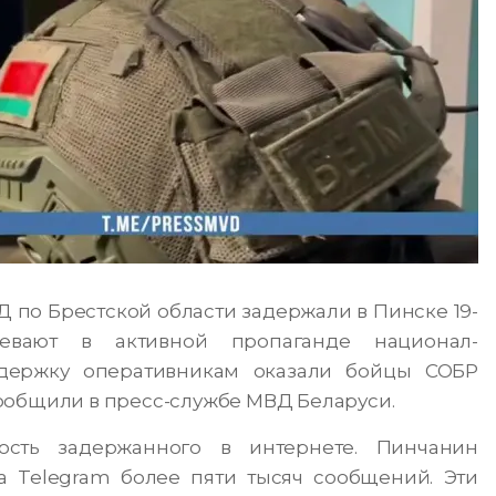
по Брестской области задержали в Пинске 19-
ревают в активной пропаганде национал-
ддержку оперативникам оказали бойцы СОБР
ообщили в пресс-службе МВД Беларуси.
ость задержанного в интернете. Пинчанин
а Telegram более пяти тысяч сообщений. Эти