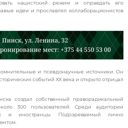
овать нацистский режим и оправдать его
равые идеи и прославлял коллаборационистов
сомнительные и псевдонаучные источники. Он
торических событий XX века и открыто отрицал
нска создал собственный праворадикальный
около 300 пользователей. Среди аудитории
ак и иностранцы. Подозреваемый лично
ентом.