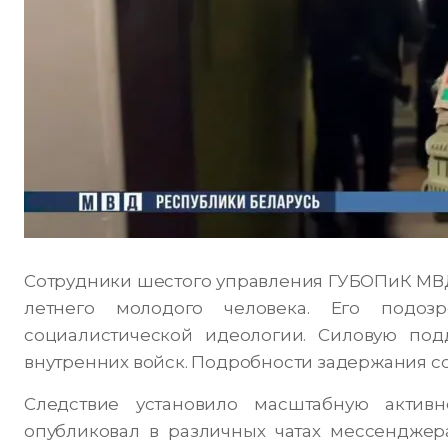
Сотрудники шестого управления ГУБОПиК МВД 
летнего молодого человека. Его подоз
социалистической идеологии. Силовую по
внутренних войск. Подробности задержания с
Следствие установило масштабную активн
опубликовал в различных чатах мессенджер