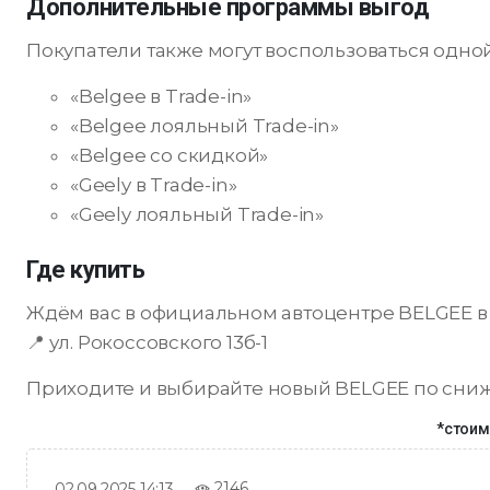
Дополнительные программы выгод
Покупатели также могут воспользоваться одно
«Belgee в Trade-in»
«Belgee лояльный Trade-in»
«Belgee со скидкой»
«Geely в Trade-in»
«Geely лояльный Trade-in»
Где купить
Ждём вас в официальном автоцентре BELGEE в
📍 ул. Рокоссовского 13б-1
Приходите и выбирайте новый BELGEE по сниже
*стоим
2146
02.09.2025 14:13