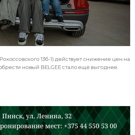
 Рокоссовского 13б-1) действует снижение цен на
обрести новый BELGEE стало ещё выгоднее.