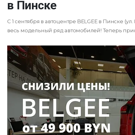
в Пинске
С 1 сентября в автоцентре BELGEE в Пинске (ул.
весь модельный ряд автомобилей! Теперь при