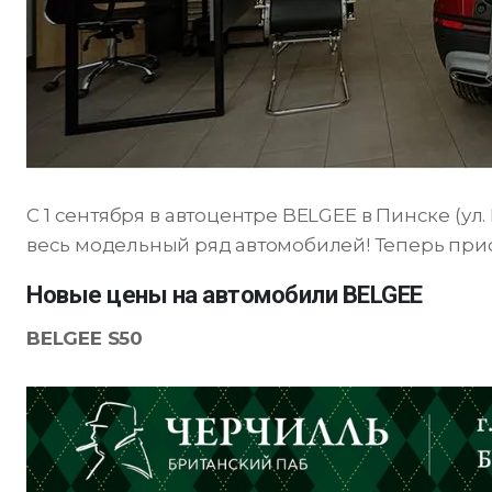
С 1 сентября в автоцентре BELGEE в Пинске (ул.
весь модельный ряд автомобилей! Теперь при
Новые цены на автомобили BELGEE
BELGEE S50