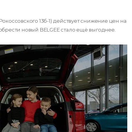
 Рокоссовского 13б-1) действует снижение цен на
обрести новый BELGEE стало ещё выгоднее.