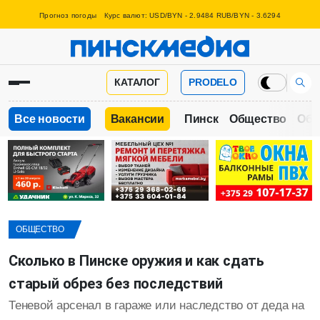
Прогноз погоды
Курс валют: USD/BYN - 2.9484 RUB/BYN - 3.6294
КАТАЛОГ
PRODELO
Все новости
Вакансии
Пинск
Общество
Обр
ОБЩЕСТВО
Сколько в Пинске оружия и как сдать
старый обрез без последствий
Теневой арсенал в гараже или наследство от деда на