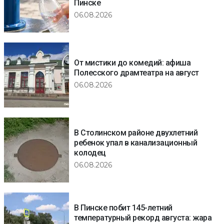
Пинске
06.08.2026
От мистики до комедий: афиша
Полесского драмтеатра на август
06.08.2026
В Столинском районе двухлетний
ребенок упал в канализационный
колодец
06.08.2026
В Пинске побит 145-летний
температурный рекорд августа: жара