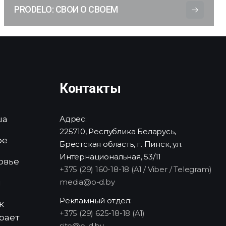
PRODELO: СВОИ О СВОЕМ
Контакты
ша
Адрес:
225710, Республика Беларусь,
ре
Брестская область, г. Пинск, ул.
Интернациональная, 53/11
овье
+375 (29) 160-18-18 (A1 / Viber / Telegram)
media@o-d.by
и
Рекламный отдел:
к
+375 (29) 625-18-18 (A1)
рает
site@o-d.by