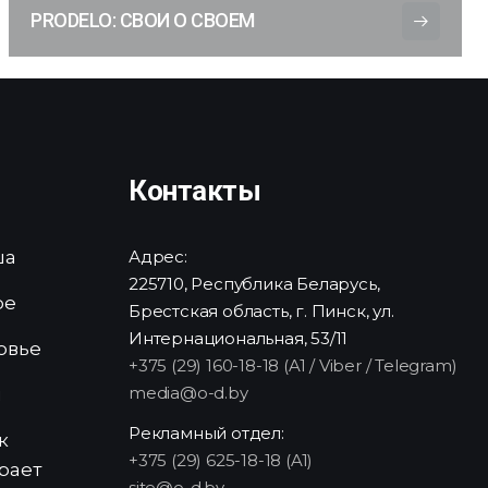
PRODELO: СВОИ О СВОЕМ
Контакты
ша
Адрес:
225710, Республика Беларусь,
ре
Брестская область, г. Пинск, ул.
Интернациональная, 53/11
овье
+375 (29) 160-18-18 (A1 / Viber / Telegram)
media@o-d.by
и
Рекламный отдел:
к
+375 (29) 625-18-18 (A1)
рает
site@o-d.by