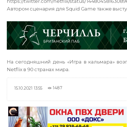
https://twitter.com/netflix/status/1448045816308
Автором сценария для Squid Game также выст
На сегодняшний день «Игра в кальмара» воз
Netflix в 90 странах мира.
1487
15.10.2021 13:55