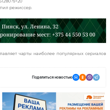
961280?s=20
упил режиссер.
главляет чарты наиболее популярных сериалов
Поделиться новостью