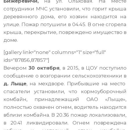
Бижеревичи,
на ул. Ольховая. На месте
сотрудники МЧС установили, что горит крыша
деревянного дома, его хозяин находится на
улице. Пожар потушили в 04.45. В огне сгорела
крыша, перекрытие, повреждено имущество в
доме.
[gallery link="none" columns="1" size="full"
ids="87856,87857"]
Вечером
30 октября
, в 20.15, в ЦОУ поступило
сообщение о возгорании сельскохозтехники в
д. Лыще
, на мехдворе. Прибывшие на место
спасатели установили, что кормоуборочный
комбайн, принадлежащий ОАО «Лыще»,
полностью охвачен огнем, водитель находится
вблизи комбайна. В 20.36 пожар локализовали,
в 20.41 ликвидировали. Огнем повреждена