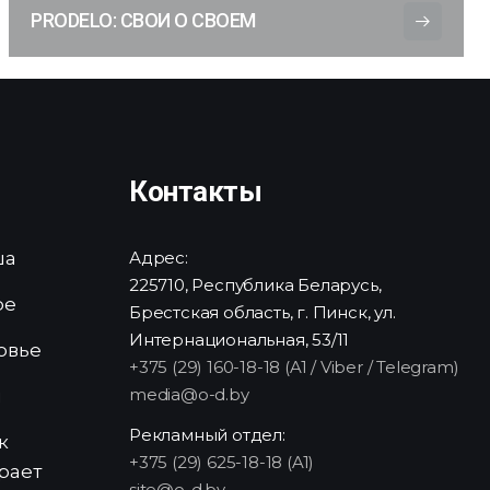
PRODELO: СВОИ О СВОЕМ
Контакты
ша
Адрес:
225710, Республика Беларусь,
ре
Брестская область, г. Пинск, ул.
Интернациональная, 53/11
овье
+375 (29) 160-18-18 (A1 / Viber / Telegram)
media@o-d.by
и
Рекламный отдел:
к
+375 (29) 625-18-18 (A1)
рает
site@o-d.by