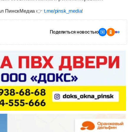
ал ПинскМедиа
👉
t.me/pinsk_media
!
Поделиться новостью