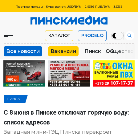
Прогноз погоды
Курс валют: USD/BYN - 2.9386 RUB/BYN - 3.6365
КАТАЛОГ
PRODELO
Все новости
Вакансии
Пинск
Общество
ПИНСК
С 8 июня в Пинске отключат горячую воду:
список адресов
Западная мини-ТЭЦ Пинска перекроет