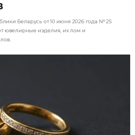
в
ики Беларусь от 10 июня 2026 года № 25
ют ювелирные изделия, их лом и
лов.