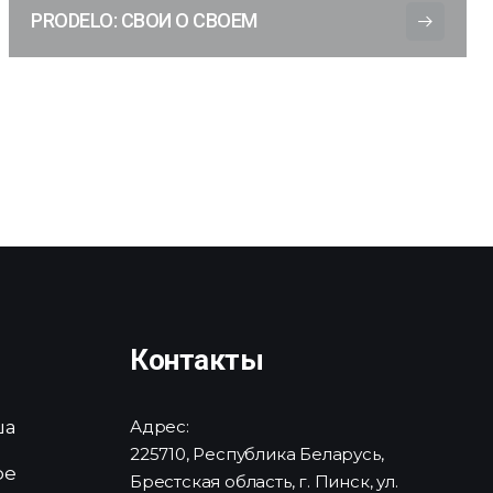
PRODELO: СВОИ О СВОЕМ
Контакты
ша
Адрес:
225710, Республика Беларусь,
ре
Брестская область, г. Пинск, ул.