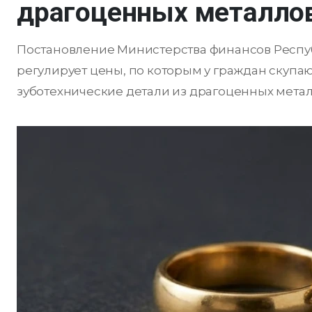
драгоценных металло
Постановление Министерства финансов Республ
регулирует цены, по которым у граждан скупа
зуботехнические детали из драгоценных метал