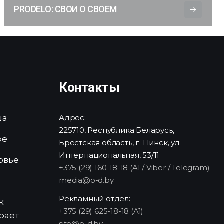
PRODELO: СВОИ О СВОЕМ
Контакты
ша
Адрес:
225710, Республика Беларусь,
ре
Брестская область, г. Пинск, ул.
Интернациональная, 53/11
овье
+375 (29) 160-18-18 (A1 / Viber / Telegram)
media@o-d.by
и
Рекламный отдел:
к
+375 (29) 625-18-18 (A1)
рает
site@o-d.by