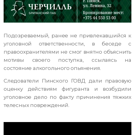
Подозреваемый, ранее не привлекавшийся к
уголовной ответственности, в беседе с
правоохранителями не смог внятно объяснить
мотивы своего поступка, ссылаясь на
состояние алкогольного опьянения.
Следователи Пинского ГОВД дали правовую
оценку действиям фигуранта и возбудили
уголовное дело по факту причинения тяжких
телесных повреждений.