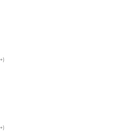
+)
+)