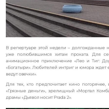
В репертуаре этой недели – долгожданные н
уже полюбившимся хитам проката. Для се
анимационное приключение «Лео и Тиг: Дор
«Богатыри». Любителей интриг и юмора ждет
ведут овечки».
Для тех, кто предпочитает кино погорячее
«Грязные деньги», зрелищный «Мортал Комба
драмы «Дьявол носит Prada 2».