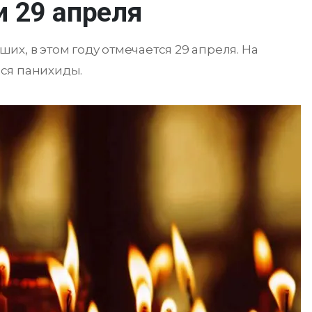
и 29 апреля
х, в этом году отмечается 29 апреля. На
ся панихиды.