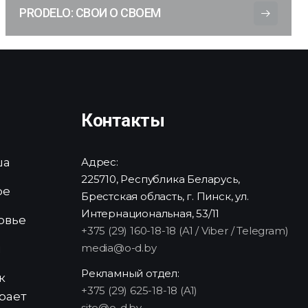
PRODELO: СВОИ О СВОЕМ
Контакты
ша
Адрес:
225710, Республика Беларусь,
ре
Брестская область, г. Пинск, ул.
Интернациональная, 53/11
овье
+375 (29) 160-18-18 (A1 / Viber / Telegram)
media@o-d.by
и
Рекламный отдел:
к
+375 (29) 625-18-18 (A1)
рает
site@o-d.by