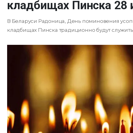
кладбищах Пинска 28 
В Беларуси Радоница, День поминовения усопши
кладбищах Пинска традиционно будут служить