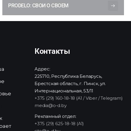
PRODELO: СВОИ О СВОЕМ
Контакты
ша
Адрес:
225710, Республика Беларусь,
ре
Брестская область, г. Пинск, ул.
Интернациональная, 53/11
овье
+375 (29) 160-18-18 (A1 / Viber / Telegram)
media@o-d.by
и
Рекламный отдел:
к
+375 (29) 625-18-18 (A1)
рает
site@o-d.by