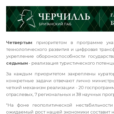
Четвертым
приоритетом в программе указ
технологического развития и цифровая тран
укрепление обороноспособности государств
седьмым
- реализация туристического потенци
За каждым приоритетом закреплены куратор
конкретные задачи отвечают лично министр
четкий механизм реализации - 20 госпрограм
отраслевых, 7 региональных и 38 научных прог
"На фоне геополитической нестабильност
ожидаемый рост нашей экономики составит не м