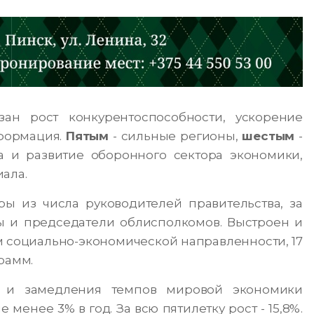
ан рост конкурентоспособности, ускорение
сформация.
Пятым
- сильные регионы,
шестым
-
а и развитие оборонного сектора экономики,
ала.
ы из числа руководителей правительства, за
ы и председатели облисполкомов. Выстроен и
м социально-экономической направленности, 17
рамм.
и и замедления темпов мировой экономики
енее 3% в год. За всю пятилетку рост - 15,8%.