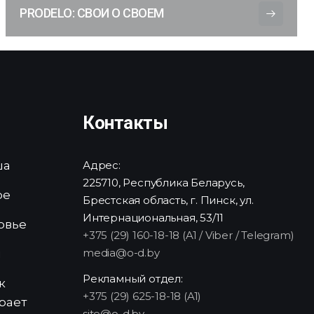
PRODELO: СВОИ О СВОЕМ
Контакты
ша
Адрес:
225710, Республика Беларусь,
ре
Брестская область, г. Пинск, ул.
Интернациональная, 53/11
овье
+375 (29) 160-18-18 (A1 / Viber / Telegram)
media@o-d.by
и
Рекламный отдел:
к
+375 (29) 625-18-18 (A1)
рает
site@o-d.by