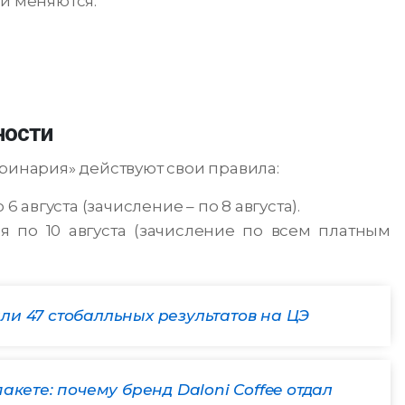
ки меняются:
ности
еринария» действуют свои правила:
6 августа (зачисление – по 8 августа).
я по 10 августа (зачисление по всем платным
и 47 стобалльных результатов на ЦЭ
акете: почему бренд Daloni Coffee отдал