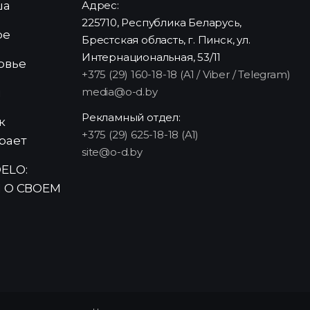
ша
Адрес:
225710, Республика Беларусь,
ре
Брестская область, г. Пинск, ул.
Интернациональная, 53/11
овье
+375 (29) 160-18-18 (A1 / Viber / Telegram)
media@o-d.by
и
Рекламный отдел:
к
+375 (29) 625-18-18 (A1)
рает
site@o-d.by
ELO:
 О СВОЕМ