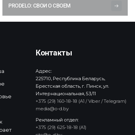
PRODELO: СВОИ О СВОЕМ
Контакты
ша
Адрес:
225710, Республика Беларусь,
ре
Брестская область, г. Пинск, ул.
Интернациональная, 53/11
овье
+375 (29) 160-18-18 (A1 / Viber / Telegram)
media@o-d.by
и
Рекламный отдел:
к
+375 (29) 625-18-18 (A1)
рает
site@o-d.by