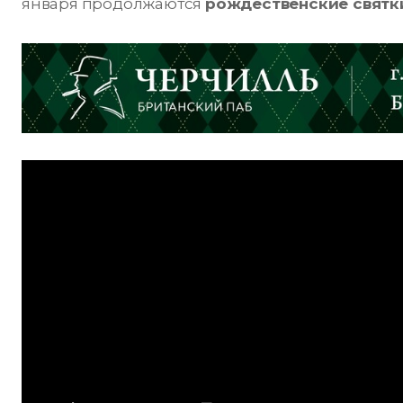
января продолжаются
рождественские святк