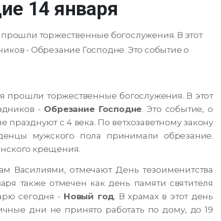
ие 14 января
я прошли торжественные богослужения. В этот
иков - Обрезание Господне. Это событие о
ря прошли торжественные богослужения. В этот
здников -
Обрезание Господне
. Это событие, о
е празднуют с 4 века. По ветхозаветному закону
денцы мужского пола принимали обрезание.
анского крещения.
ам Василиями, отмечают День тезоименитства
аря также отмечен как день памяти святителя
арю сегодня -
Новый год
. В храмах в этот день
чные дни не принято работать по дому, до 19