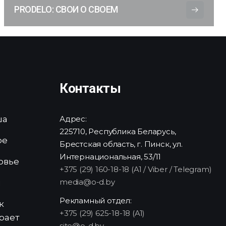
PRODELO: СВОИ О СВОЕМ
Контакты
ша
Адрес:
225710, Республика Беларусь,
ре
Брестская область, г. Пинск, ул.
Интернациональная, 53/11
овье
+375 (29) 160-18-18 (A1 / Viber / Telegram)
media@o-d.by
и
Рекламный отдел:
к
+375 (29) 625-18-18 (A1)
рает
site@o-d.by