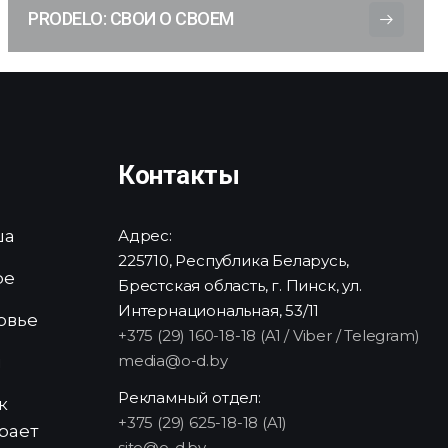
PRODELO: СВОИ О СВОЕМ
Контакты
ша
Адрес:
225710, Республика Беларусь,
ре
Брестская область, г. Пинск, ул.
Интернациональная, 53/11
овье
+375 (29) 160-18-18 (A1 / Viber / Telegram)
media@o-d.by
и
Рекламный отдел:
к
+375 (29) 625-18-18 (A1)
рает
site@o-d.by