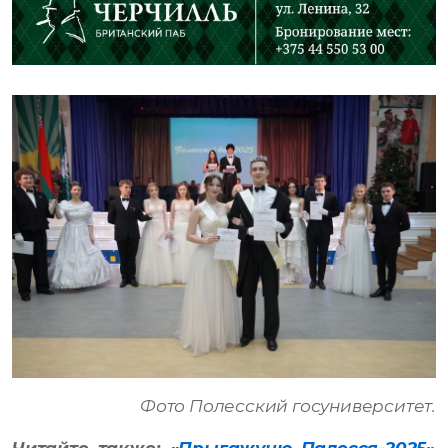
Фото Полесский госуниверситет.
Читайте также:
«Прыгажуню Палесся-2025»