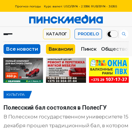
Прогноз погоды
Курс валют: USD/BYN - 2.9386 RUB/BYN - 3.6365
КАТАЛОГ
PRODELO
Все новости
Вакансии
Пинск
Общество
КУЛЬТУРА
Полесский бал состоялся в ПолесГУ
В Полесском государственном университете 15
декабря прошел традиционный бал, в котором