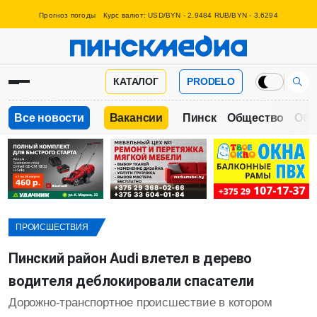
Прогноз погоды
Курс валют: USD/BYN - 2.9484 RUB/BYN - 3.6294
КАТАЛОГ
PRODELO
Все новости
Вакансии
Пинск
Общество
Обр
ПРОИСШЕСТВИЯ
Пинский район Audi влетел в дерево
водителя деблокировали спасатели
Дорожно-транспортное происшествие в котором