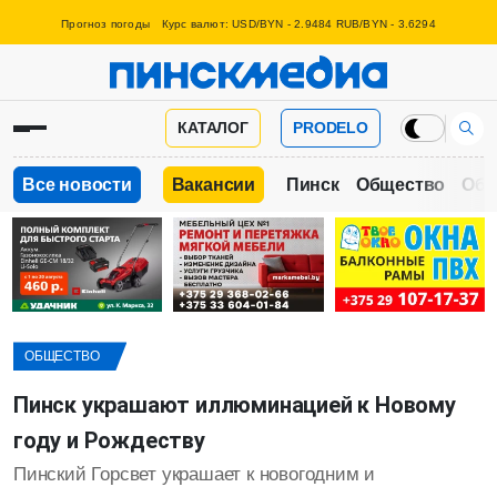
Прогноз погоды
Курс валют: USD/BYN - 2.9484 RUB/BYN - 3.6294
КАТАЛОГ
PRODELO
Все новости
Вакансии
Пинск
Общество
Обр
ОБЩЕСТВО
Пинск украшают иллюминацией к Новому
году и Рождеству
Пинский Горсвет украшает к новогодним и