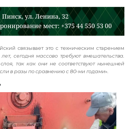
ский связывает это с техническим старением
 лет, сегодня массово требуют вмешательства.
слоя, так как они не соответствуют нынешней
осли в разы по сравнению с 80-ми годами
».
»