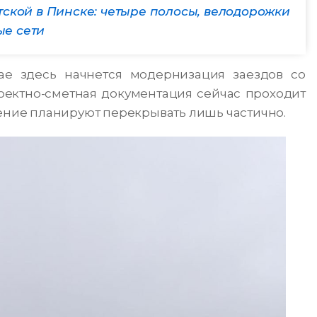
ской в Пинске: четыре полосы, велодорожки
ые сети
е здесь начнется модернизация заездов со
оектно-сметная документация сейчас проходит
жение планируют перекрывать лишь частично.