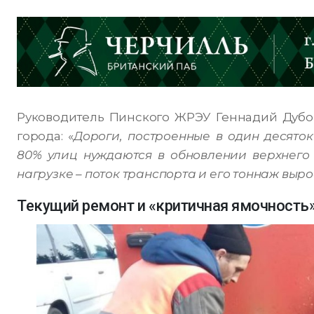
Руководитель Пинского ЖРЭУ Геннадий Дубой
города: «
Дороги, построенные в один десяток
80% улиц нуждаются в обновлении верхнего 
нагрузке – поток транспорта и его тоннаж выр
Текущий ремонт и «критичная ямочность