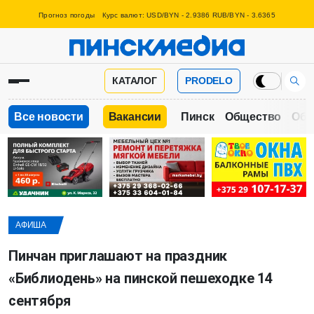
Прогноз погоды
Курс валют: USD/BYN - 2.9386 RUB/BYN - 3.6365
КАТАЛОГ
PRODELO
Все новости
Вакансии
Пинск
Общество
Обр
АФИША
Пинчан приглашают на праздник
«Библиодень» на пинской пешеходке 14
сентября