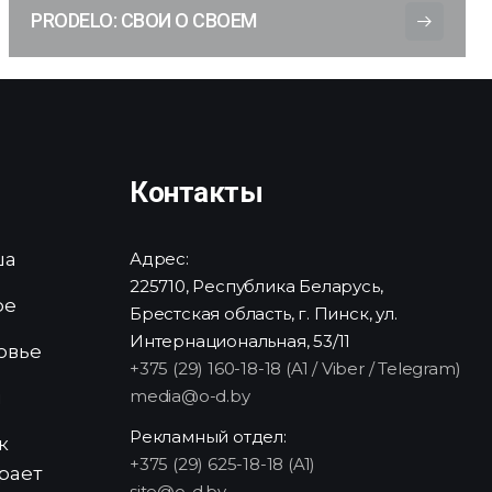
PRODELO: СВОИ О СВОЕМ
Контакты
ша
Адрес:
225710, Республика Беларусь,
ре
Брестская область, г. Пинск, ул.
Интернациональная, 53/11
овье
+375 (29) 160-18-18 (A1 / Viber / Telegram)
media@o-d.by
и
Рекламный отдел:
к
+375 (29) 625-18-18 (A1)
рает
site@o-d.by