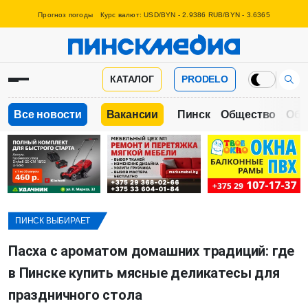
Прогноз погоды
Курс валют: USD/BYN - 2.9386 RUB/BYN - 3.6365
КАТАЛОГ
PRODELO
Все новости
Вакансии
Пинск
Общество
Обр
ПИНСК ВЫБИРАЕТ
Пасха с ароматом домашних традиций: где
в Пинске купить мясные деликатесы для
праздничного стола