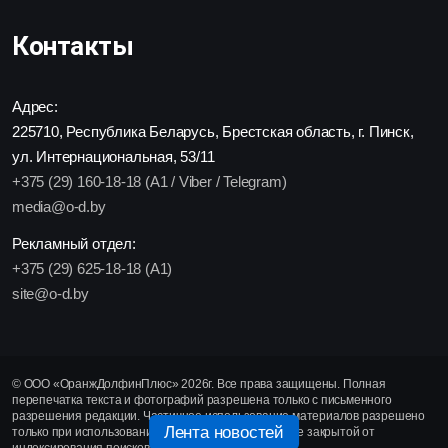
Контакты
Адрес:
225710, Республика Беларусь, Брестская область, г. Пинск,
ул. Интернациональная, 53/11
+375 (29) 160-18-18 (A1 / Viber / Telegram)
media@o-d.by
Рекламный отдел:
+375 (29) 625-18-18 (A1)
site@o-d.by
© ООО «ОранжДолфинПлюс» 2026г. Все права защищены. Полная
перепечатка текста и фотографий разрешена только с письменного
разрешения редакции. Частичное использование материалов разрешено
Лента новостей
только при использовании активной гиперссылки, не закрытой от