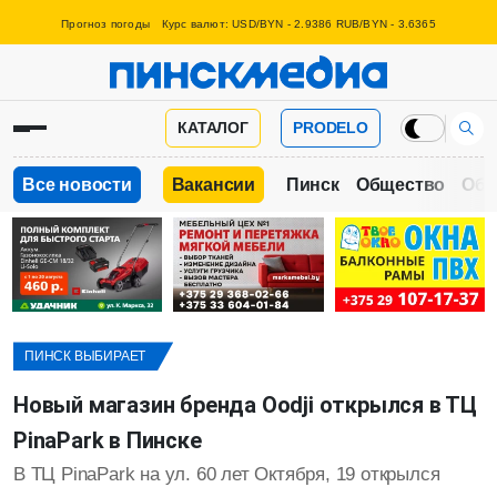
Прогноз погоды
Курс валют: USD/BYN - 2.9386 RUB/BYN - 3.6365
КАТАЛОГ
PRODELO
Все новости
Вакансии
Пинск
Общество
Обр
ПИНСК ВЫБИРАЕТ
Новый магазин бренда Oodji открылся в ТЦ
PinaPark в Пинске
В ТЦ PinaPark на ул. 60 лет Октября, 19 открылся