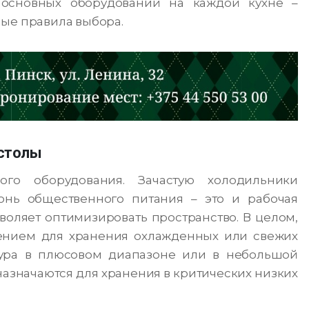
 основных оборудований на каждой кухне –
ные правила выбора.
 столы
го оборудования. Зачастую холодильники
онь общественного питания – это и рабочая
зволяет оптимизировать пространство. В целом,
ением для хранения охлажденных или свежих
тура в плюсовом диапазоне или в небольшой
азначаются для хранения в критических низких