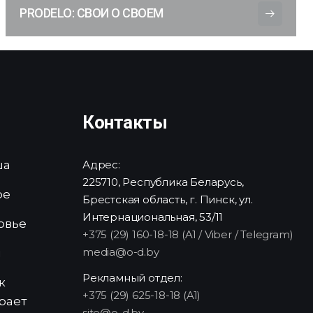
PRODELO: СВОИ О СВОЕМ
Контакты
ша
Адрес:
225710, Республика Беларусь,
ре
Брестская область, г. Пинск, ул.
Интернациональная, 53/11
овье
+375 (29) 160-18-18 (A1 / Viber / Telegram)
media@o-d.by
и
Рекламный отдел:
к
+375 (29) 625-18-18 (A1)
рает
site@o-d.by