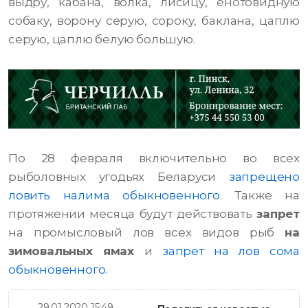
выдру, кабана, волка, лисицу, енотовидную
собаку, ворону серую, сороку, баклана, цаплю
серую, цаплю белую большую.
По 28 февраля включительно во всех
рыболовных угодьях Беларуси
запрещено
ловить налима обыкновенного
. Также на
протяжении месяца будут действовать
запрет
на промысловый лов всех видов рыб
на
зимовальных ямах
и
запрет на лов сома
обыкновенного.
29.01.2020 15:49