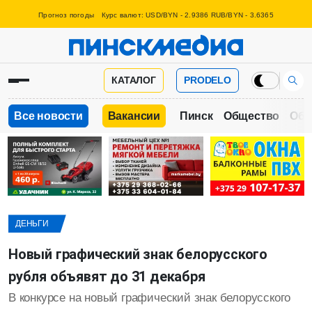
Прогноз погоды
Курс валют: USD/BYN - 2.9386 RUB/BYN - 3.6365
КАТАЛОГ
PRODELO
Все новости
Вакансии
Пинск
Общество
Обр
ДЕНЬГИ
Новый графический знак белорусского
рубля объявят до 31 декабря
В конкурсе на новый графический знак белорусского