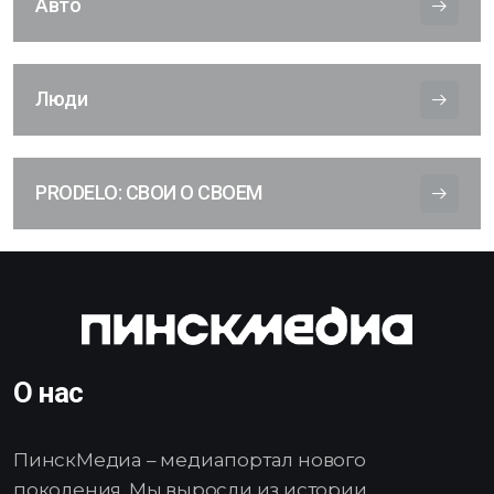
Авто
Люди
PRODELO: СВОИ О СВОЕМ
О нас
ПинскМедиа – медиапортал нового
поколения. Мы выросли из истории