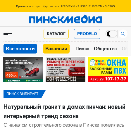
Прогноз погоды
Курс валют: USD/BYN - 2.9386 RUB/BYN - 3.6365
КАТАЛОГ
PRODELO
Все новости
Вакансии
Пинск
Общество
Обр
ПИНСК ВЫБИРАЕТ
Натуральный гранит в домах пинчан: новый
интерьерный тренд сезона
С началом строительного сезона в Пинске появилась