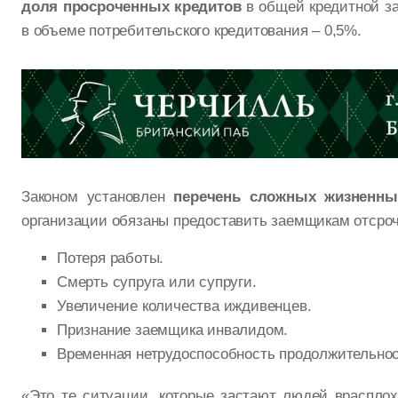
доля
просроченных кредитов
в общей кредитной за
в объеме потребительского кредитования – 0,5%.
Законом установлен
перечень
сложных жизненны
организации обязаны предоставить заемщикам отсрочк
Потеря работы.
Смерть супруга или супруги.
Увеличение количества иждивенцев.
Признание заемщика инвалидом.
Временная нетрудоспособность продолжительнос
«Это те ситуации, которые застают людей врасплох