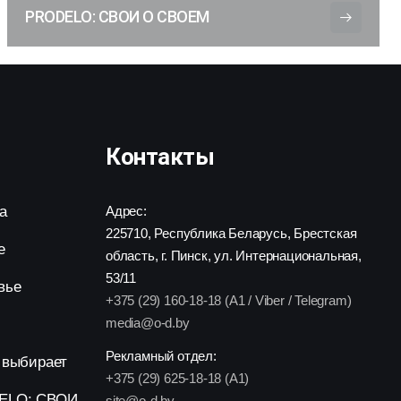
PRODELO: СВОИ О СВОЕМ
Контакты
а
Адрес:
225710, Республика Беларусь, Брестская
е
область, г. Пинск, ул. Интернациональная,
53/11
вье
+375 (29) 160-18-18 (A1 / Viber / Telegram)
media@o-d.by
Рекламный отдел:
 выбирает
+375 (29) 625-18-18 (A1)
ELO: СВОИ
site@o-d.by