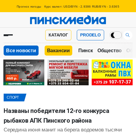
Прогноз погоды
Курс валют: USD/BYN - 2.9386 RUB/BYN - 3.6365
КАТАЛОГ
PRODELO
Все новости
Вакансии
Пинск
Общество
Обр
СПОРТ
Названы победители 12-го конкурса
рыбаков АПК Пинского района
Середина июня манит на берега водоемов тысячи