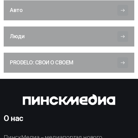
Авто
Люди
PRODELO: СВОИ О СВОЕМ
О нас
ПинскМедиа – медиапортал нового