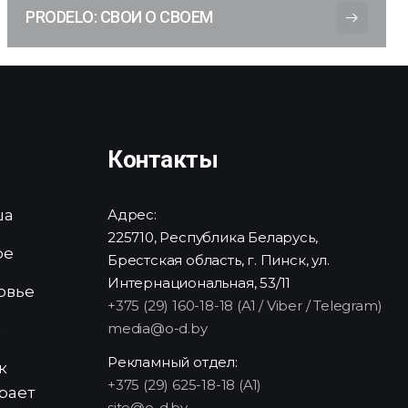
PRODELO: СВОИ О СВОЕМ
Контакты
ша
Адрес:
225710, Республика Беларусь,
ре
Брестская область, г. Пинск, ул.
Интернациональная, 53/11
овье
+375 (29) 160-18-18 (A1 / Viber / Telegram)
media@o-d.by
и
Рекламный отдел:
к
+375 (29) 625-18-18 (A1)
рает
site@o-d.by