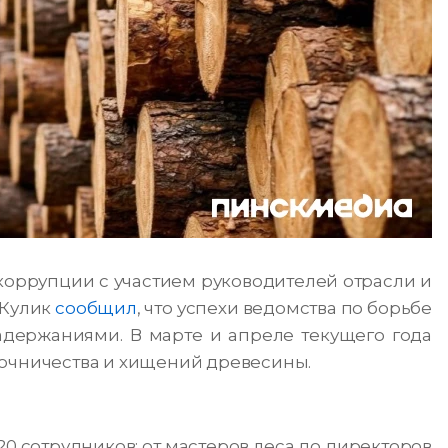
оррупции с участием руководителей отрасли и
 Кулик
сообщил
, что успехи ведомства по борьбе
держаниями. В марте и апреле текущего года
точничества и хищений древесины.
0 сотрудников: от мастеров леса до директоров