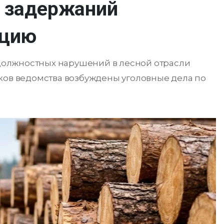
е задержаний
пцию
олжностных нарушений в лесной отрасли
ков ведомства возбуждены уголовные дела по