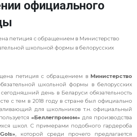
ении официального
ды
щена петиция с обращением в Министерство
ательной школьной формы в белорусских
щена петиция с обращением в
Министерство
бязательной школьной формы в белорусских
а сегодняшний день в Беларуси обязательность
сте с тем в 2018 году в стране был официально
авливающий для школьников т.н. официальный
пользуется
«Беллегпромом»
для производства
хся школ. С примерами подобного гардероба
«Gols»
, которой среди прочего предлагается