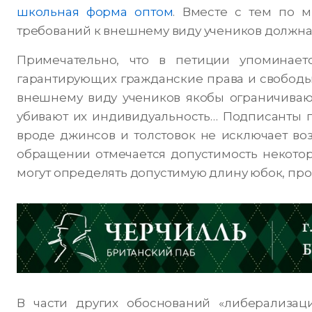
школьная форма оптом
. Вместе с тем по 
требований к внешнему виду учеников должна 
Примечательно, что в петиции упоминаетс
гарантирующих гражданские права и свободы,
внешнему виду учеников якобы ограничиваю
убивают их индивидуальность… Подписанты п
вроде джинсов и толстовок не исключает воз
обращении отмечается допустимость некотор
могут определять допустимую длину юбок, про
В части других обоснований «либерализац