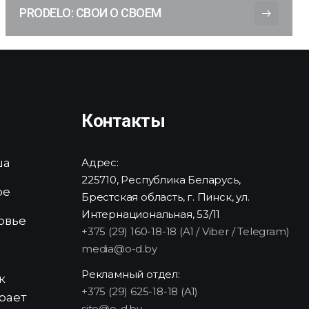
PRODELO: СВОИ О СВОЕМ
Контакты
ша
Адрес:
225710, Республика Беларусь,
ре
Брестская область, г. Пинск, ул.
Интернациональная, 53/11
овье
+375 (29) 160-18-18 (A1 / Viber / Telegram)
media@o-d.by
и
Рекламный отдел:
к
+375 (29) 625-18-18 (A1)
рает
site@o-d.by