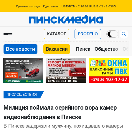
Прогноз погоды
Курс валют: USD/BYN - 2.9386 RUB/BYN - 3.6365
КАТАЛОГ
PRODELO
Все новости
Вакансии
Пинск
Общество
Обр
ПРОИСШЕСТВИЯ
Милиция поймала серийного вора камер
видеонаблюдения в Пинске
В Пинске задержали мужчину, похищавшего камеры