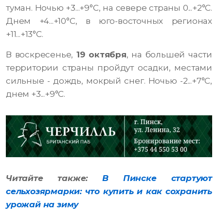
туман. Ночью +3...+9°С, на севере страны 0...+2°С.
Днем ​​+4...+10°С, в юго-восточных регионах
+11...+13°С.
В воскресенье,
19 октября
, на большей части
территории страны пройдут осадки, местами
сильные - дождь, мокрый снег. Ночью -2...+7°С,
днем ​​+3...+9°С.
Читайте также:
В Пинске стартуют
сельхозярмарки: что купить и как сохранить
урожай на зиму