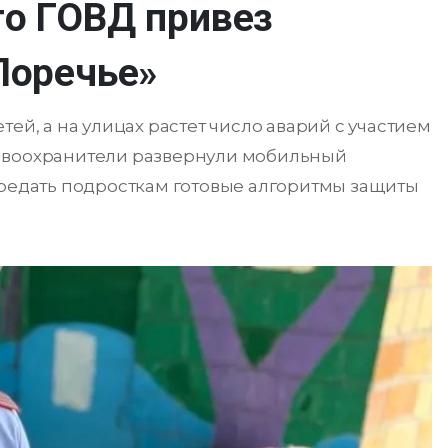
го ГОВД привез
Поречье»
ей, а на улицах растет число аварий с участием
равоохранители развернули мобильный
ередать подросткам готовые алгоритмы защиты