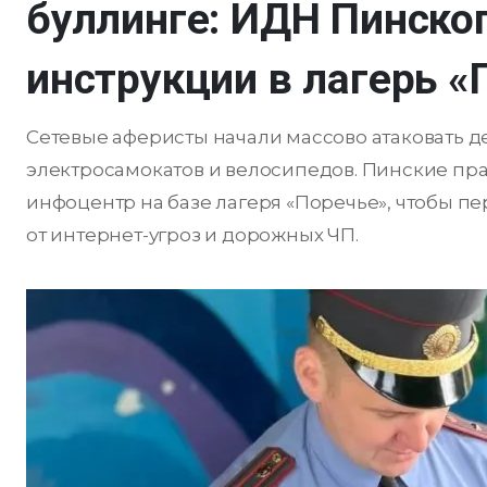
буллинге: ИДН Пинско
инструкции в лагерь «
Сетевые аферисты начали массово атаковать дет
электросамокатов и велосипедов. Пинские п
инфоцентр на базе лагеря «Поречье», чтобы п
от интернет-угроз и дорожных ЧП.