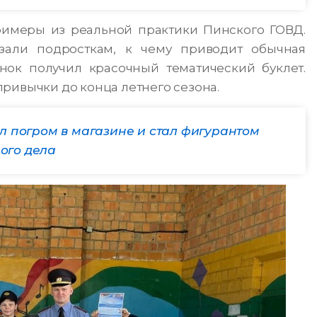
имеры из реальной практики Пинского ГОВД.
зали подросткам, к чему приводит обычная
нок получил красочный тематический буклет.
ривычки до конца летнего сезона.
л погром в магазине и стал фигурантом
ого дела