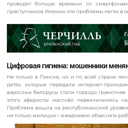
проводят больше времени со смартфонам
преступников. Именно эти проблемы легли в о
Цифровая гигиена: мошенники мен
Не только в Пинске, но и по всей стране ле
детях, которые передали интернет-проходи
взрослые белорусы стали гораздо грамотнее и
этого аферисты массово переключились на
Проблема вышла на республиканский уровень,
не только милиции – ежедневно объяснять ре