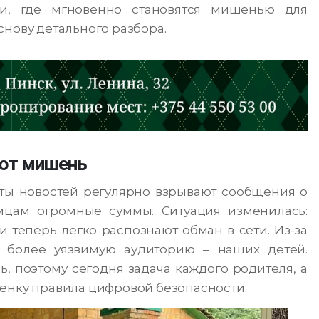
и, где мгновенно становятся мишенью для
снову детального разбора.
яют мишень
нты новостей регулярно взрывают сообщения о
мцам огромные суммы. Ситуация изменилась:
 теперь легко распознают обман в сети. Из-за
 более уязвимую аудиторию – наших детей.
 поэтому сегодня задача каждого родителя, а
бенку правила цифровой безопасности.