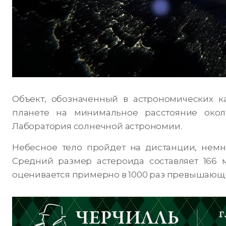
Объект, обозначенный в астрономических ка
планете на минимальное расстояние окол
Лаборатория солнечной астрономии.
Небесное тело пройдет на дистанции, нем
Средний размер астероида составляет 166 
оценивается примерно в 1000 раз превышающе