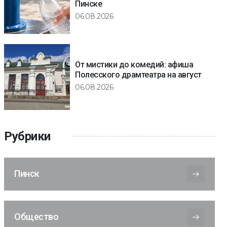
Пинске
06.08.2026
От мистики до комедий: афиша
Полесского драмтеатра на август
06.08.2026
Рубрики
Пинск
Общество