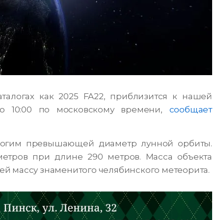
талогах как 2025 FA22, приблизится к нашей
о 10:00 по московскому времени,
сообщает
ногим превышающей диаметр лунной орбиты.
метров при длине 290 метров. Масса объекта
й массу знаменитого челябинского метеорита.