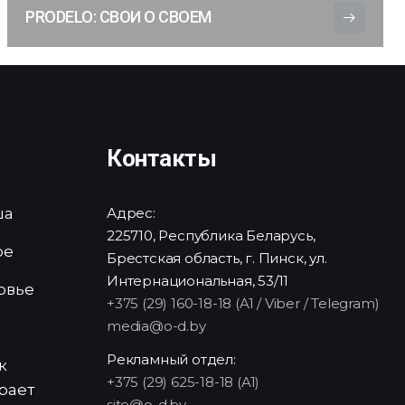
PRODELO: СВОИ О СВОЕМ
Контакты
ша
Адрес:
225710, Республика Беларусь,
ре
Брестская область, г. Пинск, ул.
Интернациональная, 53/11
овье
+375 (29) 160-18-18 (A1 / Viber / Telegram)
media@o-d.by
и
Рекламный отдел:
к
+375 (29) 625-18-18 (A1)
рает
site@o-d.by