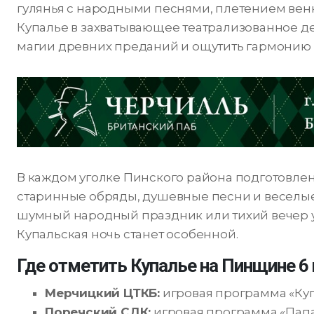
гулянья с народными песнями, плетением вен
Купалье в захватывающее театрализованное д
магии древних преданий и ощутить гармонию
В каждом уголке Пинского района подготовле
старинные обряды, душевные песни и веселые 
шумный народный праздник или тихий вечер у 
Купальская ночь станет особенной.
Где отметить Купалье на Пинщине 6
Мерчицкий ЦТКБ:
игровая программа «Купа
Поречский СДК:
игровая программа «Папара