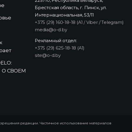
225710, Республика Беларусь,
ре
Брестская область, г. Пинск, ул.
Интернациональная, 53/11
овье
+375 (29) 160-18-18 (A1 / Viber / Telegram)
media@o-d.by
и
Рекламный отдел:
к
+375 (29) 625-18-18 (A1)
рает
site@o-d.by
ELO:
 О СВОЕМ
азрешения редакции. Частичное использование материалов