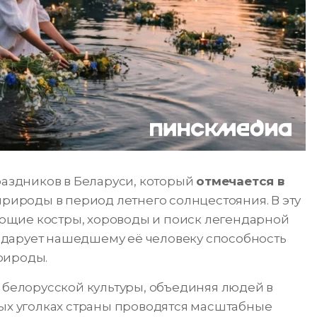
раздников в Беларуси, который
отмечается в
рироды в период летнего солнцестояния. В эту
ющие костры, хороводы и поиск легендарной
м, дарует нашедшему её человеку способность
рироды.
ю белорусской культуры, объединяя людей в
ных уголках страны проводятся масштабные