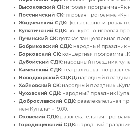
Высоковский СК:
игровая программа «Як на
Посеничский СК:
игровая программа «Купал
Жидченский СДК:
фольклорно-игровая про
Купятичский СДК:
конкурсно-игровая прогр
Пучинский СК:
детская танцевальная прогр
Бобриковский СДК:
народный праздник «На
Борковский СК:
концертная программа «Куп
Дубойский СДК:
народный праздник Купаль
Каменский СДК:
театрализованно-развлека
Новодворский СЦКД:
народный праздник «
Хойновский СК:
народный праздник «Купаль
Чуховский СДК:
народный праздник Купаль
Доброславский СДК:
развлекательная про
нам Купала» – 19.00.
Оховский СДК:
развлекательная программа
Городищенский СДК:
народный праздник «