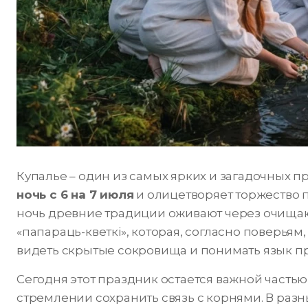
Купалье – один из самых ярких и загадочных п
ночь с 6 на 7 июля
и олицетворяет торжество п
ночь древние традиции оживают через очища
«папараць-кветкі», которая, согласно поверья
видеть скрытые сокровища и понимать язык п
Сегодня этот праздник остается важной часть
стремлении сохранить связь с корнями. В раз