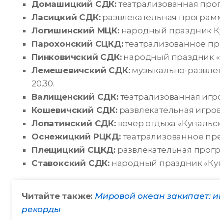
Домашицкий СДК:
театрализованная прогр
Ласицкий СДК:
развлекательная программа
Логишинский МЦК:
народный праздник Куп
Парохонский СЦКД:
театрализованное пре
Пинковичский СДК:
народный праздник «К
Лемешевичский СДК:
музыкально-развлек
20.30.
Валищенский СДК:
театрализованная игро
Кошевичский СДК:
развлекательная игрова
Лопатинский СДК:
вечер отдыха «Купальски
Оснежицкий РЦКД:
театрализованное пред
Плещицкий СЦКД:
развлекательная програ
Ставокский СДК:
народный праздник «Купа
Читайте также:
Мировой океан закипает: и
рекорды