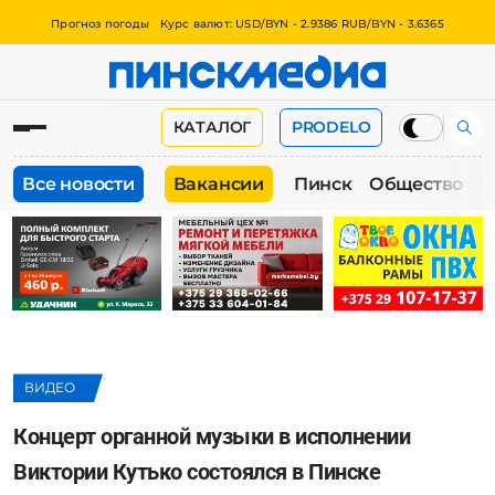
Прогноз погоды
Курс валют: USD/BYN - 2.9386 RUB/BYN - 3.6365
КАТАЛОГ
PRODELO
Все новости
Вакансии
Пинск
Общество
О
ВИДЕО
Концерт органной музыки в исполнении
Виктории Кутько состоялся в Пинске