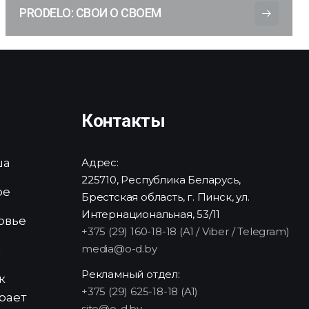
PRODELO: СВОИ О СВОЕМ
Контакты
ша
Адрес:
225710, Республика Беларусь,
ре
Брестская область, г. Пинск, ул.
Интернациональная, 53/11
овье
+375 (29) 160-18-18 (A1 / Viber / Telegram)
media@o-d.by
и
Рекламный отдел:
к
+375 (29) 625-18-18 (A1)
рает
site@o-d.by