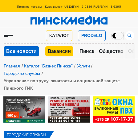
Прогноз погоды
Курс валют: USD/BYN - 2.9386 RUB/BYN - 3.6365
КАТАЛОГ
PRODELO
Все новости
Вакансии
Пинск
Общество
Обр
Главная
Каталог "Бизнес Пинска"
Услуги
Городские службы
Управление по труду, занятости и социальной защите
Пинского ГИК
ГОРОДСКИЕ СЛУЖБЫ