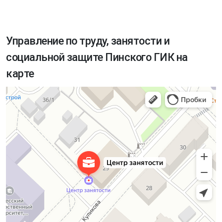
Управление по труду, занятости и
социальной защите Пинского ГИК на
карте
Управление по труду, занятости и социальной защите Пинского
Центр занятости в Пинске
горисполкома
Социальная служба в Пинске