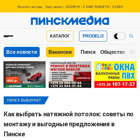
Прогноз погоды
Курс валют: USD/BYN - 2.9386 RUB/BYN - 3.6365
КАТАЛОГ
PRODELO
Все новости
Вакансии
Пинск
Общество
Обр
ПИНСК ВЫБИРАЕТ
Как выбрать натяжной потолок: советы по
монтажу и выгодные предложения в
Пинске