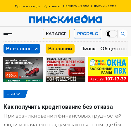
Прогноз погоды
Курс валют: USD/BYN - 2.9386 RUB/BYN - 3.6365
КАТАЛОГ
PRODELO
Все новости
Вакансии
Пинск
Общество
СТАТЬИ
Как получить кредитование без отказа
При возникновении финансовых трудностей
люди изначально задумываются о том где бы