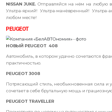
NISSAN
JUKE
.
Отправляйся на нём на любую в
Ультра-яркий! Ультра-манёвренный! Ультра-
любом месте!
PEUGEOT
НОВЫЙ PEUGEOT 408
Автомобиль, в котором удачно сочетаются фра
практичностью.
PEUGEOT 3008
Потрясающий стиль, необыкновенная сила и у
сочетает в себе брутальную мощь и грациозную
PEUGEOT TRAVELLER
Посмотрите по-новому на путешествия с минив