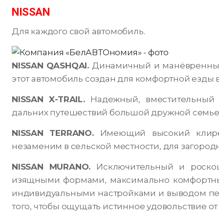
NISSAN
Для каждого свой автомобиль.
NISSAN
QASHQAI
.
Динамичный и манёвренный,
этот автомобиль создан для комфортной езды в
NISSAN
X
-
TRAIL
.
Надежный, вместительный 
дальних путешествий большой дружной семье
NISSAN
TERRANO
.
Имеющий высокий клире
незаменим в сельской местности, для загород
NISSAN
MURANO
.
Исключительный и роскош
изящными формами, максимально комфортны
индивидуальными настройками и выводом пе
того, чтобы ощущать истинное удовольствие от