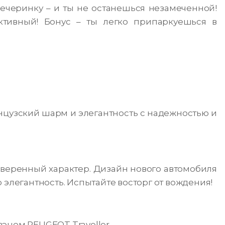
ечеринку – и ты не останешься незамеченной!
активный! Бонус – ты легко припаркуешься в
нцузский шарм и элегантность с надежностью и
веренный характер. Дизайн нового автомобиля
 элегантность. Испытайте восторг от вождения!
эном PEUGEOT Traveller.